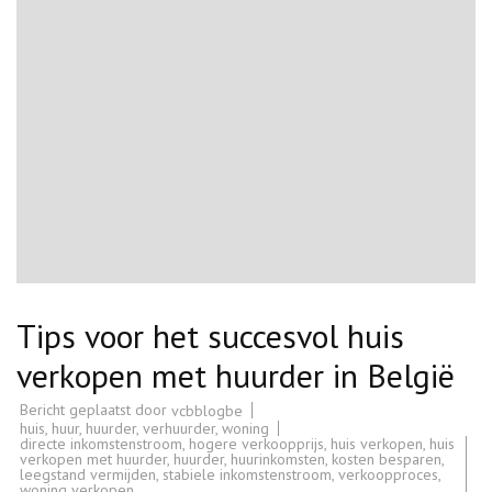
Tips voor het succesvol huis
verkopen met huurder in België
Bericht geplaatst door
vcbblogbe
huis
,
huur
,
huurder
,
verhuurder
,
woning
directe inkomstenstroom
,
hogere verkoopprijs
,
huis verkopen
,
huis
verkopen met huurder
,
huurder
,
huurinkomsten
,
kosten besparen
,
leegstand vermijden
,
stabiele inkomstenstroom
,
verkoopproces
,
woning verkopen