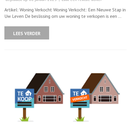
Feestelijke
Overdracht:
Artikel: Woning Verkocht Woning Verkocht: Een Nieuwe Stap in
Woning
Succesvol
Uw Leven De beslissing om uw woning te verkopen is een …
Verkocht
aan
Nieuwe
Eigenaar
LEES VERDER