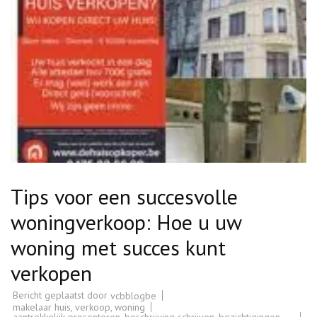
Tips voor een succesvolle
woningverkoop: Hoe u uw
woning met succes kunt
verkopen
Bericht geplaatst door
vcbblogbe
makelaar huis
,
verkoop
,
woning
aantrekkelijk presenteren
,
beschrijving schrijven
,
bezichtigingen