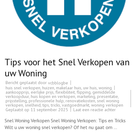
Tips voor het Snel Verkopen van
uw Woning
Bericht geplaatst door
vcbblogbe
huis snel verkopen
,
huizen
,
makelaar huis
,
uw huis
,
woning
aankoopprijs
,
eerlijke prijs
,
flexibiliteit
,
flipping
,
gemiddelde
verkoopduur
,
huis kopen en verkopen
,
marketing
,
presentatie
,
prijsstelling
,
professionele hulp
,
renovatiekosten
,
snel woning
verkopen
,
snelheid
,
tips
,
tricks
,
vastgoedmarkt
,
woning verkopen
op
Geplaatst op
11 september 2025
Laat een reactie achter
Tips
voor
Snel Woning Verkopen Snel Woning Verkopen: Tips en Tricks
het
Snel
Wilt u uw woning snel verkopen? Of het nu gaat om …
Verkopen
van