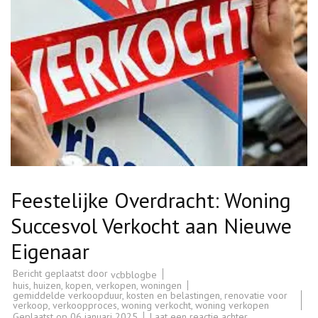
Feestelijke Overdracht: Woning
Succesvol Verkocht aan Nieuwe
Eigenaar
Bericht geplaatst door
vcbblogbe
huis
,
huizen
,
kopen
,
verkopen
,
woningen
gemiddelde verkoopduur
,
kosten en belastingen
,
renovatie voor
verkoop
,
verkoopproces
,
woning verkocht
,
woning verkopen
op
Geplaatst op
06 januari 2025
Laat een reactie achter