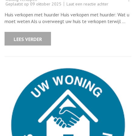
op
Geplaatst op
09 oktober 2025
Laat een reactie achter
Tips
voor
Huis verkopen met huurder Huis verkopen met huurder: Wat u
het
succesvol
moet weten Als u overweegt uw huis te verkopen terwijl …
huis
verkopen
met
huurder
LEES VERDER
in
België