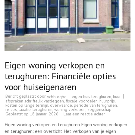
Eigen woning verkopen en
terughuren: Financiële opties
voor huiseigenaren
Bericht geplaatst door
eigen huis terughuren
,
huur
vcbblogbe
afspraken schriftelijk vastleggen
,
fiscale voordelen
,
huurprijs
,
kosten op lange termijn
,
overwaarde
,
periode van terughuren
,
risico's
,
taxatie
,
terughuren
,
woning verkopen
,
zeggenschap
op
Geplaatst op
18 januari 2026
Laat een reactie achter
Eigen
woning
Eigen woning verkopen en terughuren Eigen woning verkopen
verkopen
en
en terughuren: een overzicht Het verkopen van je eigen
terughuren: