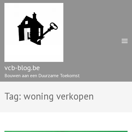
Ga
naar
inhoud
(druk
op
enter)
vcb-blog.be
Bouwen aan een Duurzame Toekomst
Tag:
woning verkopen