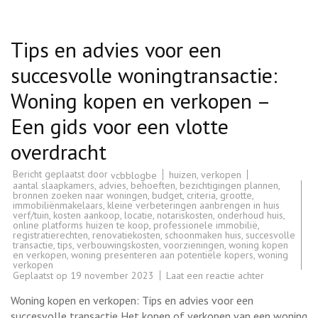
Tips en advies voor een
succesvolle woningtransactie:
Woning kopen en verkopen –
Een gids voor een vlotte
overdracht
Bericht geplaatst door
huizen
,
verkopen
vcbblogbe
aantal slaapkamers
,
advies
,
behoeften
,
bezichtigingen plannen
,
bronnen zoeken naar woningen
,
budget
,
criteria
,
grootte
,
immobiliënmakelaars
,
kleine verbeteringen aanbrengen in huis
verf/tuin
,
kosten aankoop
,
locatie
,
notariskosten
,
onderhoud huis
,
online platforms huizen te koop
,
professionele immobilië
,
registratierechten
,
renovatiekosten
,
schoonmaken huis
,
succesvolle
transactie
,
tips
,
verbouwingskosten
,
voorzieningen
,
woning kopen
en verkopen
,
woning presenteren aan potentiële kopers
,
woning
verkopen
op
Geplaatst op
19 november 2023
Laat een reactie achter
Tips
en
Woning kopen en verkopen: Tips en advies voor een
advies
voor
succesvolle transactie Het kopen of verkopen van een woning