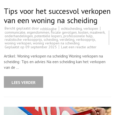
Tips voor het succesvol verkopen
van een woning na scheiding
Bericht geplaatst door
echtscheiding
,
verkopen
vcbblogbe
communicatie
,
eigendommen
,
fiscale gevolgen
,
kosten
,
maatwerk
,
onderhandelingen
,
potentiële kopers
,
professionele hulp
,
realistische verkoopprijs
,
scheiding
,
verdeling
,
verkoopprijs
,
woning verkopen
,
woning verkopen na scheiding
op
Geplaatst op
09 september 2025
Laat een reactie achter
Tips
voor
Artikel: Woning verkopen na scheiding Woning verkopen na
het
succesvol
scheiding: Tips en advies Na een scheiding kan het verkopen
verkopen
van de …
van
een
woning
na
LEES VERDER
scheiding