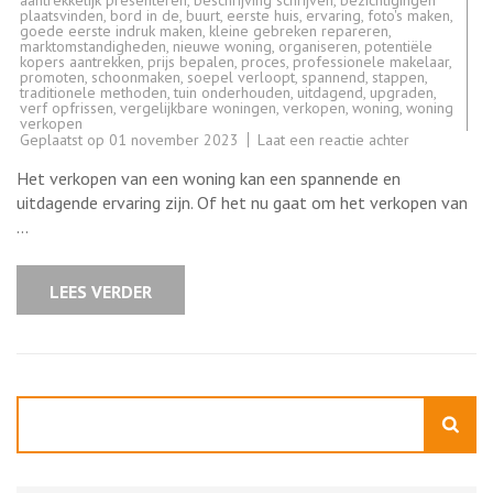
plaatsvinden
,
bord in de
,
buurt
,
eerste huis
,
ervaring
,
foto's maken
,
goede eerste indruk maken
,
kleine gebreken repareren
,
marktomstandigheden
,
nieuwe woning
,
organiseren
,
potentiële
kopers aantrekken
,
prijs bepalen
,
proces
,
professionele makelaar
,
promoten
,
schoonmaken
,
soepel verloopt
,
spannend
,
stappen
,
traditionele methoden
,
tuin onderhouden
,
uitdagend
,
upgraden
,
verf opfrissen
,
vergelijkbare woningen
,
verkopen
,
woning
,
woning
verkopen
op
Geplaatst op
01 november 2023
Laat een reactie achter
Tips
voor
Het verkopen van een woning kan een spannende en
een
succesvolle
uitdagende ervaring zijn. Of het nu gaat om het verkopen van
woningverko
…
Hoe
u
uw
woning
LEES VERDER
met
succes
kunt
verkopen
Zoeken