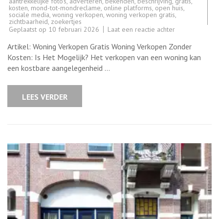
aantrekkelijke foto's
,
adverteren
,
bekenden
,
beschrijving
,
gratis
,
kosten
,
mond-tot-mondreclame
,
online platforms
,
open huis
,
sociale media
,
woning verkopen
,
woning verkopen gratis
,
zichtbaarheid
,
zoekertjes
op
Geplaatst op
10 februari 2026
Laat een reactie achter
Gratis
Uw
Artikel: Woning Verkopen Gratis Woning Verkopen Zonder
Woning
Verkopen:
Kosten: Is Het Mogelijk? Het verkopen van een woning kan
Slimme
een kostbare aangelegenheid …
Tips
en
Tricks!
LEES VERDER