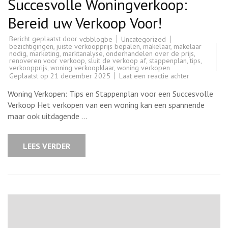
Succesvolle Woningverkoop:
Bereid uw Verkoop Voor!
Bericht geplaatst door
Uncategorized
vcbblogbe
bezichtigingen
,
juiste verkoopprijs bepalen
,
makelaar
,
makelaar
nodig
,
marketing
,
marktanalyse
,
onderhandelen over de prijs
,
renoveren voor verkoop
,
sluit de verkoop af
,
stappenplan
,
tips
,
verkoopprijs
,
woning verkoopklaar
,
woning verkopen
op
Geplaatst op
21 december 2025
Laat een reactie achter
Essentiële
Tips
Woning Verkopen: Tips en Stappenplan voor een Succesvolle
voor
een
Verkoop Het verkopen van een woning kan een spannende
Succesvolle
maar ook uitdagende …
Woningverko
Bereid
uw
Verkoop
LEES VERDER
Voor!