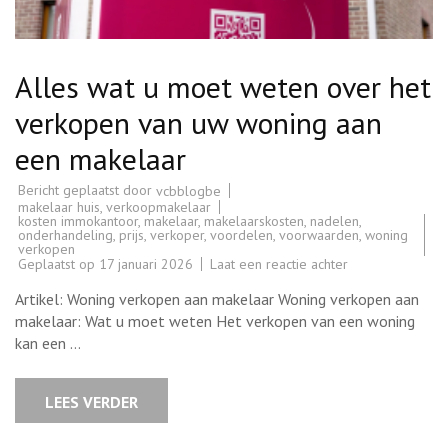
Alles wat u moet weten over het
verkopen van uw woning aan
een makelaar
Bericht geplaatst door
vcbblogbe
makelaar huis
,
verkoopmakelaar
kosten immokantoor
,
makelaar
,
makelaarskosten
,
nadelen
,
onderhandeling
,
prijs
,
verkoper
,
voordelen
,
voorwaarden
,
woning
verkopen
op
Geplaatst op
17 januari 2026
Laat een reactie achter
Alles
wat
Artikel: Woning verkopen aan makelaar Woning verkopen aan
u
moet
makelaar: Wat u moet weten Het verkopen van een woning
weten
kan een …
over
het
verkopen
van
LEES VERDER
uw
woning
aan
een