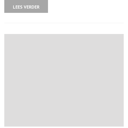
uw
Woning
LEES VERDER