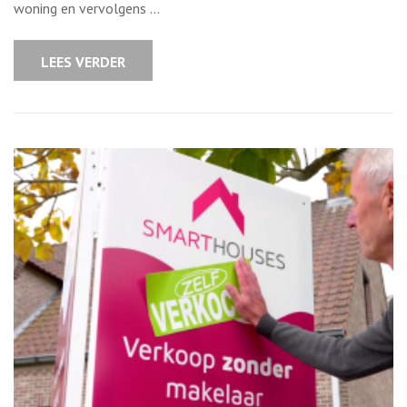
woning en vervolgens …
Financiële
opties
voor
huiseigenaren
LEES VERDER