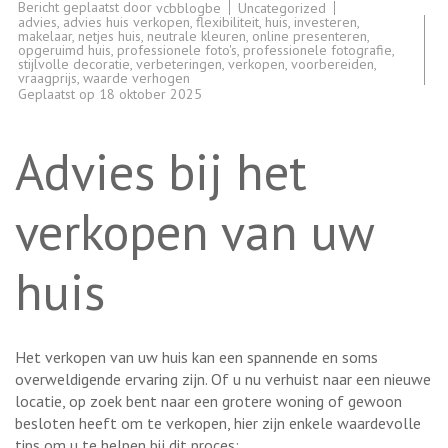
Bericht geplaatst door
Uncategorized
vcbblogbe
advies
,
advies huis verkopen
,
flexibiliteit
,
huis
,
investeren
,
makelaar
,
netjes huis
,
neutrale kleuren
,
online presenteren
,
opgeruimd huis
,
professionele foto's
,
professionele fotografie
,
stijlvolle decoratie
,
verbeteringen
,
verkopen
,
voorbereiden
,
vraagprijs
,
waarde verhogen
Geplaatst op
18 oktober 2025
Advies bij het
verkopen van uw
huis
Het verkopen van uw huis kan een spannende en soms
overweldigende ervaring zijn. Of u nu verhuist naar een nieuwe
locatie, op zoek bent naar een grotere woning of gewoon
besloten heeft om te verkopen, hier zijn enkele waardevolle
tips om u te helpen bij dit proces: