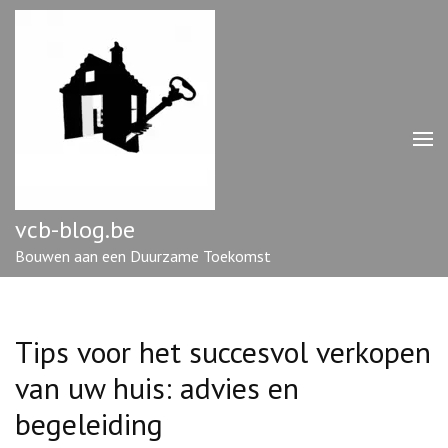
Ga
naar
inhoud
(druk
op
enter)
vcb-blog.be
Bouwen aan een Duurzame Toekomst
Tips voor het succesvol verkopen
van uw huis: advies en
begeleiding