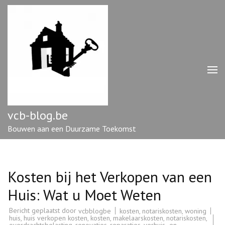
Ga
naar
inhoud
(druk
op
enter)
vcb-blog.be
Bouwen aan een Duurzame Toekomst
Kosten bij het Verkopen van een
Huis: Wat u Moet Weten
Bericht geplaatst door
kosten
,
notariskosten
,
woning
vcbblogbe
huis
,
huis verkopen kosten
,
kosten
,
makelaarskosten
,
notariskosten
,