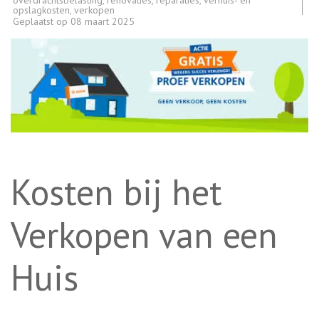
overdrachtsbelasting
,
renovaties
,
reparaties
,
verhuis- en
opslagkosten
,
verkopen
Geplaatst op
08 maart 2025
Kosten bij het
Verkopen van een
Huis