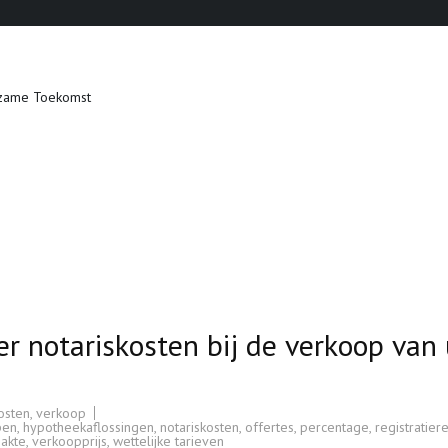
zame Toekomst
r notariskosten bij de verkoop van
osten
,
verkoop
pen
,
hypotheekaflossingen
,
notariskosten
,
offertes
,
percentage
,
registratier
akte
,
verkoopprijs
,
wettelijke tarieven