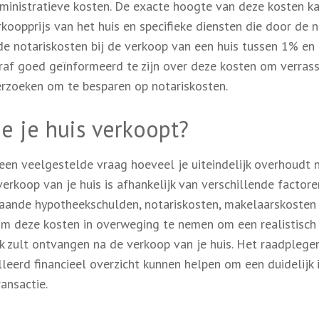
dministratieve kosten. De exacte hoogte van deze kosten k
rkoopprijs van het huis en specifieke diensten die door de n
e notariskosten bij de verkoop van een huis tussen 1% en
raf goed geïnformeerd te zijn over deze kosten om verras
rzoeken om te besparen op notariskosten.
je je huis verkoopt?
 een veelgestelde vraag hoeveel je uiteindelijk overhoudt 
rkoop van je huis is afhankelijk van verschillende factore
taande hypotheekschulden, notariskosten, makelaarskosten
 om deze kosten in overweging te nemen om een realistisch
jk zult ontvangen na de verkoop van je huis. Het raadplege
leerd financieel overzicht kunnen helpen om een duidelijk 
ransactie.