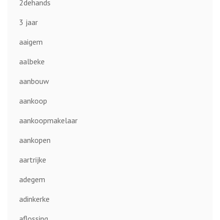
2dehands
3 jaar
aaigem
aalbeke
aanbouw
aankoop
aankoopmakelaar
aankopen
aartrijke
adegem
adinkerke
aflossing