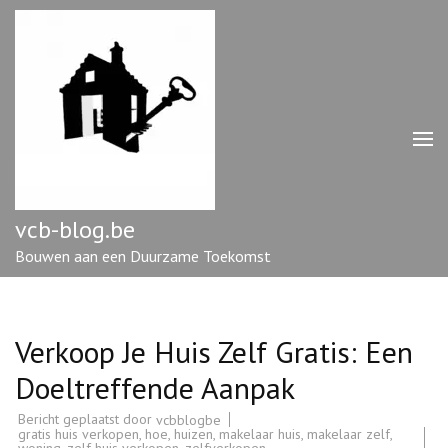
Ga
naar
inhoud
(druk
op
enter)
vcb-blog.be
Bouwen aan een Duurzame Toekomst
Verkoop Je Huis Zelf Gratis: Een
Doeltreffende Aanpak
Bericht geplaatst door
vcbblogbe
gratis huis verkopen
,
hoe
,
huizen
,
makelaar huis
,
makelaar zelf
,