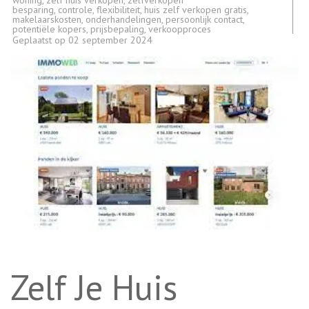
woning
,
zelf huis verkopen
,
zelfverkopen
besparing
,
controle
,
flexibiliteit
,
huis zelf verkopen gratis
,
makelaarskosten
,
onderhandelingen
,
persoonlijk contact
,
potentiële kopers
,
prijsbepaling
,
verkoopproces
Geplaatst op
02 september 2024
Zelf Je Huis