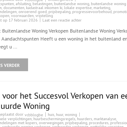
tspunten
,
afsluiting
,
belastingen
,
buitenlandse woning
,
buitenlandse woning
n
,
documenten
,
kadastraal inkomen ki
,
lokale expertise
,
marketing
,
ndelingen
,
onroerend goed
,
prijsbepaling
,
progressievoorbehoud
,
promot
kopen
,
voorwaarden
,
vrijstelling
op
st op
17 februari 2026
Laat een reactie achter
Tips
voor
l: Buitenlandse Woning Verkopen Buitenlandse Woning Verk
het
Succesvol
n Aandachtspunten Heeft u een woning in het buitenland e
Verkopen
van
egt u …
een
Buitenlandse
Woning
ES VERDER
 voor het Succesvol Verkopen van e
huurde Woning
geplaatst door
huis
,
huur
,
woning
vcbblogbe
uele verplichtingen
,
huurbeschermingsregels
,
huurders
,
marktanalyse
,
ndelingen met kopers
,
overwegingen
,
prijsbepaling
,
procedures
,
professio
s
,
verhuurde woning verkopen
,
verhuurder verkopen
,
wettelijke vereisten