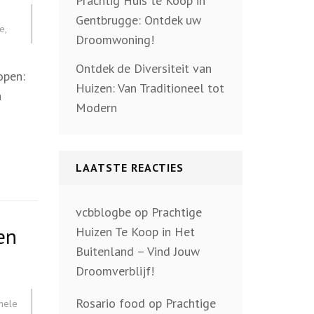
Prachtig Huis te Koop in
Gentbrugge: Ontdek uw
ie
,
Droomwoning!
Ontdek de Diversiteit van
open:
Huizen: Van Traditioneel tot
n
Modern
LAATSTE REACTIES
vcbblogbe
op
Prachtige
en
Huizen Te Koop in Het
Buitenland – Vind Jouw
Droomverblijf!
Rosario food
op
Prachtige
nele