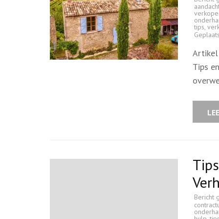
aandach
verkope
onderha
tips
,
ver
Geplaat
Artike
Tips e
overwe
LE
Tips
Ver
Bericht 
contract
onderha
hulp
,
tip