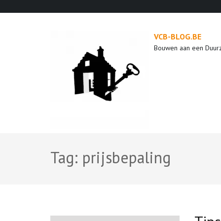
Ga
naar
inhoud
VCB-BLOG.BE
(druk
Bouwen aan een Duur
op
enter)
Tag:
prijsbepaling