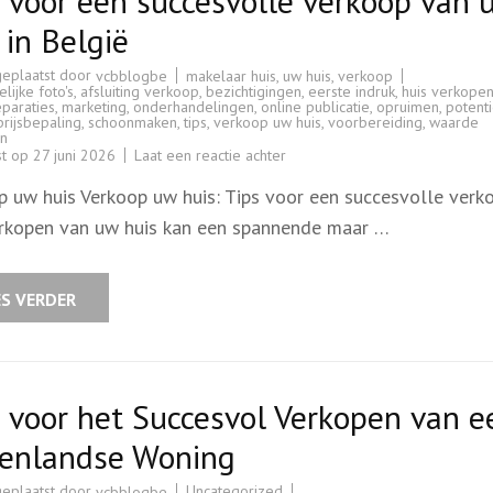
 voor een succesvolle verkoop van 
 in België
geplaatst door
makelaar huis
,
uw huis
,
verkoop
vcbblogbe
lijke foto's
,
afsluiting verkoop
,
bezichtigingen
,
eerste indruk
,
huis verkope
eparaties
,
marketing
,
onderhandelingen
,
online publicatie
,
opruimen
,
potent
prijsbepaling
,
schoonmaken
,
tips
,
verkoop uw huis
,
voorbereiding
,
waarde
n
op
st op
27 juni 2026
Laat een reactie achter
Tips
voor
p uw huis Verkoop uw huis: Tips voor een succesvolle verk
een
succesvolle
rkopen van uw huis kan een spannende maar …
verkoop
van
uw
huis
in
ES VERDER
België
 voor het Succesvol Verkopen van e
tenlandse Woning
geplaatst door
Uncategorized
vcbblogbe