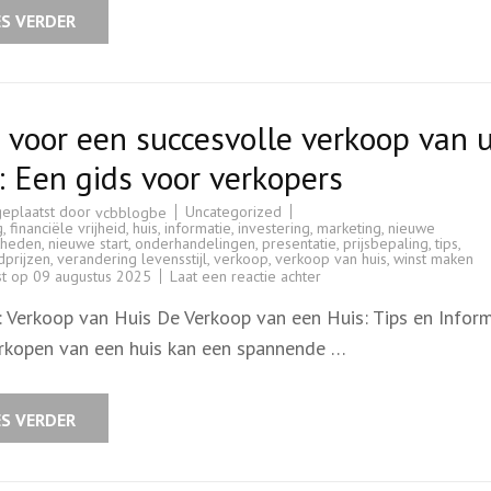
huis
ES VERDER
met
vertrouwen
 voor een succesvolle verkoop van 
: Een gids voor verkopers
geplaatst door
Uncategorized
vcbblogbe
g
,
financiële vrijheid
,
huis
,
informatie
,
investering
,
marketing
,
nieuwe
kheden
,
nieuwe start
,
onderhandelingen
,
presentatie
,
prijsbepaling
,
tips
,
dprijzen
,
verandering levensstijl
,
verkoop
,
verkoop van huis
,
winst maken
op
st op
09 augustus 2025
Laat een reactie achter
Tips
voor
l: Verkoop van Huis De Verkoop van een Huis: Tips en Infor
een
succesvolle
rkopen van een huis kan een spannende …
verkoop
van
uw
huis:
Een
ES VERDER
gids
voor
verkopers