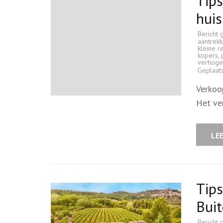
Tips
huis
Bericht 
aantrekke
kleine r
kopers
,
verhoge
Geplaat
Verkoo
Het ve
LE
Tips
Bui
Bericht 