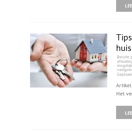
LE
Tips
huis
Bericht 
afsluitin
mogelij
vastgoe
Geplaat
Artike
Het ve
LE