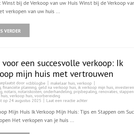
l: Winst bij de Verkoop van uw Huis Winst bij de Verkoop v
Winst
bij
et verkopen van uw huis …
de
Verkoop
van
uw
Huis
ES VERDER
 voor een succesvolle verkoop: Ik
koop mijn huis met vertrouwen
geplaatst door
makelaar huis
,
verkoop
vcbblogbe
g
,
financiële planning
,
geld na verkoop huis
,
ik verkoop mijn huis
,
investeren
ng
,
notaris
,
notariskosten
,
onderhandeling
,
prijsbepaling
,
renovaties
,
stappen
 huis
,
verkoop huis
,
voorbereiding
op
st op
24 augustus 2025
Laat een reactie achter
Tips
voor
koop Mijn Huis Ik Verkoop Mijn Huis: Tips en Stappen om Su
een
succesvolle
kopen Het verkopen van je huis …
verkoop:
Ik
verkoop
mijn