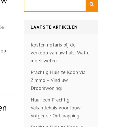
uw
Zoeken
n
,
LAATSTE ARTIKELEN
iële
Kosten notaris bij de
oop
verkoop van uw huis: Wat u
moet weten
Prachtig Huis te Koop via
Zimmo – Vind uw
Droomwoning!
Huur een Prachtig
en
Vakantiehuis voor Jouw
Volgende Ontsnapping