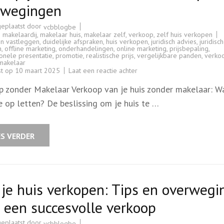
rwegingen
geplaatst door
vcbblogbe
s makelaardij
,
makelaar huis
,
makelaar zelf
,
verkoop
,
zelf huis verkopen
en vastleggen
,
duidelijke afspraken
,
huis verkopen
,
juridisch advies
,
juridisc
n
,
offline marketing
,
onderhandelingen
,
online marketing
,
prijsbepaling
,
onele presentatie
,
promotie
,
realistische prijs
,
vergelijkbare panden
,
verko
makelaar
op
st op
10 maart 2025
Laat een reactie achter
Verkoop
je
p zonder Makelaar Verkoop van je huis zonder makelaar: W
huis
zonder
e op letten? De beslissing om je huis te …
makelaar:
Tips
en
overwegingen
ES VERDER
 je huis verkopen: Tips en overweg
 een succesvolle verkoop
geplaatst door
vcbblogbe