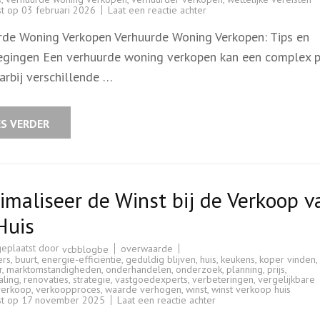
op
st op
03 februari 2026
Laat een reactie achter
Tips
voor
rde Woning Verkopen Verhuurde Woning Verkopen: Tips en
het
Succesvol
gingen Een verhuurde woning verkopen kan een complex 
Verkopen
van
arbij verschillende …
een
Verhuurde
Woning
ES VERDER
maliseer de Winst bij de Verkoop v
Huis
geplaatst door
overwaarde
vcbblogbe
ers
,
buurt
,
energie-efficiëntie
,
geduldig blijven
,
huis
,
keukens
,
koper vinden
,
r
,
marktomstandigheden
,
onderhandelen
,
onderzoek
,
planning
,
prijs
,
aling
,
renovaties
,
strategie
,
vastgoedexperts
,
verbeteringen
,
vergelijkbare
verkoop
,
verkoopproces
,
waarde verhogen
,
winst
,
winst verkoop huis
op
st op
17 november 2025
Laat een reactie achter
Maximaliseer
de