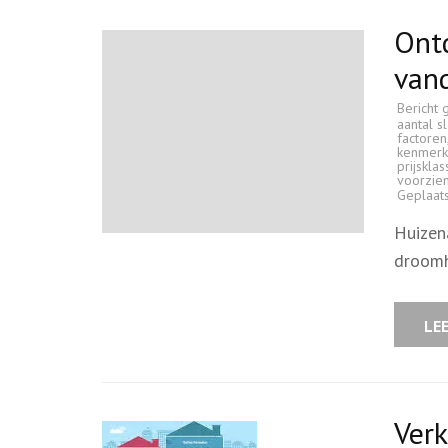
Ontd
van
Bericht 
aantal 
factoren
kenmer
prijsklas
voorzie
Geplaat
Huizen
droomh
LE
Verk