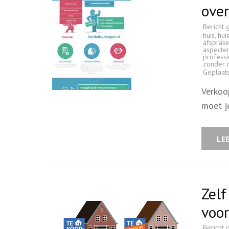
ove
Bericht 
huis
,
hui
afsprak
aspecte
professi
zonder 
Geplaat
Verkoo
moet j
LE
Zelf
voor
Bericht 