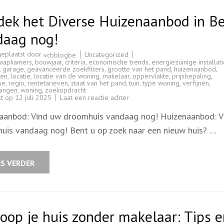
ek het Diverse Huizenaanbod in Be
daag nog!
geplaatst door
Uncategorized
vcbblogbe
slaapkamers
,
bouwjaar
,
criteria
,
economische trends
,
energiezuinige installat
,
garage
,
geavanceerde zoekfilters
,
grootte van het pand
,
huizenaanbod
,
ken
,
locatie
,
locatie van de woning
,
makelaar
,
oppervlakte
,
prijsbepaling
,
se
,
regio
,
rentetarieven
,
staat van het pand
,
tuin
,
type woning
,
verfijnen
,
ningen
,
woning
,
zoekopdracht
op
st op
12 juli 2025
Laat een reactie achter
Ontdek
het
aanbod: Vind uw droomhuis vandaag nog! Huizenaanbod: V
Diverse
Huizenaanbod
uis vandaag nog! Bent u op zoek naar een nieuw huis? …
in
België
vandaag
nog!
ES VERDER
oop je huis zonder makelaar: Tips 