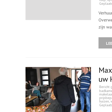
Geplaat
Verhuu
Overwe
zijn wa
LE
Maxi
uw 
Bericht 
badkam
makelaa
prijsbep
huizen
,
Geplaat