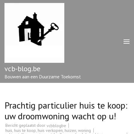
Ga
naar
inhoud
(druk
op
enter)
vcb-blog.be
Bouwen aan een Duurzame Toekomst
Prachtig particulier huis te koop:
uw droomwoning wacht op u!
Bericht geplaatst door
vcbblogbe
huis
,
huis te koop
,
huis verkopen
,
huizen
,
woning