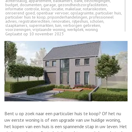
achterstallig
,
appartement
,
badkamers
,
bank
,
bezichtigingen
,
budget
,
documenten
,
garage
,
gezondheidszorgfaciliteiten
,
informatie controle
,
koop
,
locatie
,
makelaar
,
notariskosten
,
onroerend goed
,
openbaar vervoer
,
opslagruimte
,
particulier huis
,
particulier huis te koop
,
prijsonderhandelingen
,
professioneel
advies
,
registratierechten
,
renovaties
,
rijtjeshuis
,
scholen
,
slaapkamers
,
supermarkten
,
tuin
,
verborgen gebreken
,
voorzieningen
,
vrijstaande woning
,
werkplek
,
woning
Geplaatst op
10 november 2023
Bent u op zoek naar een particulier huis te koop? Of het nu
uw eerste woning is of een upgrade van uw huidige woning,
het kopen van een huis is een spannende stap in uw leven. Het