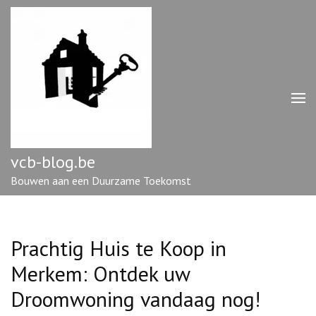
Ga
naar
inhoud
(druk
op
enter)
vcb-blog.be
Bouwen aan een Duurzame Toekomst
Prachtig Huis te Koop in
Merkem: Ontdek uw
Droomwoning vandaag nog!