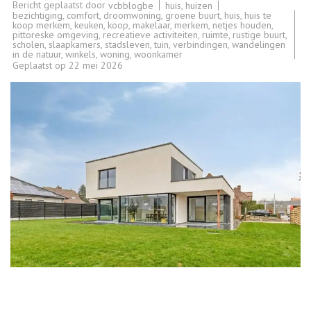
Bericht geplaatst door
huis
,
huizen
vcbblogbe
bezichtiging
,
comfort
,
droomwoning
,
groene buurt
,
huis
,
huis te
koop merkem
,
keuken
,
koop
,
makelaar
,
merkem
,
netjes houden
,
pittoreske omgeving
,
recreatieve activiteiten
,
ruimte
,
rustige buurt
,
scholen
,
slaapkamers
,
stadsleven
,
tuin
,
verbindingen
,
wandelingen
in de natuur
,
winkels
,
woning
,
woonkamer
Geplaatst op
22 mei 2026