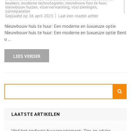
keukens
,
moderne technologieën
,
nieuwbouw huis te huur
,
nieuwbouw huizen
,
vloerverwarming
,
voorzieningen
,
zonnepanelen
op
Geplaatst op
16 april 2025
Laat een reactie achter
Prachtig
nieuwbouw
Nieuwbouw huis te huur: Een moderne en luxueuze optie
huis
te
Nieuwbouw huis te huur: Een moderne en luxueuze optie Bent
huur
u …
in
het
hart
van
LEES VERDER
de
stad
Zoeken
LAATSTE ARTIKELEN
Vind het perfecte huurappartement: Tips en advies