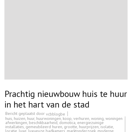
Prachtig nieuwbouw huis te huur
in het hart van de stad
Bericht geplaatst door
vcbblogbe
huis
,
huizen
,
huur
,
huurwoningen
,
koop
,
verhuren
,
woning
,
woningen
afwerkingen
,
beschikbaarheid
,
domotica
,
energiezuinige
installaties
,
gemeubileerd huren
,
grootte
,
huurprijzen
,
isolatie
,
locatie
,
luxe
,
luxueuze badkamers
,
marktonderzoek
,
moderne