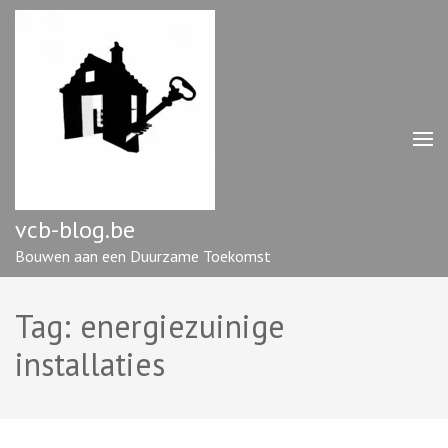
Ga
naar
inhoud
(druk
op
enter)
vcb-blog.be
Bouwen aan een Duurzame Toekomst
Tag:
energiezuinige
installaties