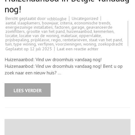
nog!
Bericht geplaatst door
Uncategorized
vcbblogbe
aantal slaapkamers
,
bouwjaar
,
criteria
,
economische trends
,
energiezuinige installaties
,
factoren
,
garage
,
geavanceerde
zoekfilters
,
grootte van het pand
,
huizenaanbod
,
kenmerken
,
locatie
,
locatie van de woning
,
makelaar
,
oppervlakte
,
prijsbepaling
,
prijsklasse
,
regio
,
rentetarieven
,
staat van het pand
,
tuin
,
type woning
,
verfijnen
,
voorzieningen
,
woning
,
zoekopdracht
op
Geplaatst op
12 juli 2025
Laat een reactie achter
Ontdek
het
Huizenaanbod: Vind uw droomhuis vandaag nog!
Diverse
Huizenaanbod
Huizenaanbod: Vind uw droomhuis vandaag nog! Bent u op
in
zoek naar een nieuw huis? …
België
vandaag
nog!
LEES VERDER