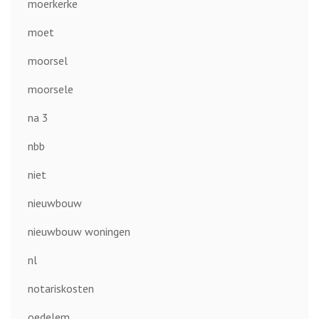
moerkerke
moet
moorsel
moorsele
na 3
nbb
niet
nieuwbouw
nieuwbouw woningen
nl
notariskosten
oedelem