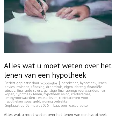
Alles wat u moet weten over het
lenen van een hypotheek
Bericht geplaatst door
berekenen
,
hypotheek
,
lenen
vcbblogbe
advies inwinnen
,
aflossing
,
droomhuis
,
eigen inbreng
,
financiële
situatie
,
financiële stress
,
gunstige financieringsvoorwaarden
,
huis
kopen
,
hypotheek lenen
,
hypotheeklening
,
kredietscore
,
leningvoorwaarden
,
rentetarieven
,
rentetarieven voor
hypotheken
,
spaargeld
,
woning betrekken
op
Geplaatst op
02 maart 2025
Laat een reactie achter
Alles
wat
Alles wat u moet weten over het lenen van een hypotheek
u