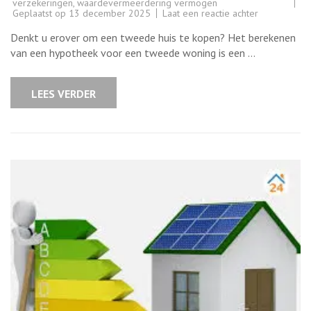
verzekeringen
,
waardevermeerdering vermogen
op
Geplaatst op
13 december 2025
Laat een reactie achter
Hypotheek
berekenen
Denkt u erover om een tweede huis te kopen? Het berekenen
voor
uw
van een hypotheek voor een tweede woning is een …
tweede
huis:
Tips
en
LEES VERDER
Advies