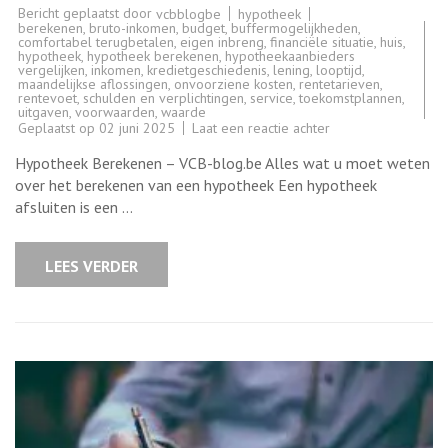
Bericht geplaatst door
hypotheek
vcbblogbe
berekenen
,
bruto-inkomen
,
budget
,
buffermogelijkheden
,
comfortabel terugbetalen
,
eigen inbreng
,
financiële situatie
,
huis
,
hypotheek
,
hypotheek berekenen
,
hypotheekaanbieders
vergelijken
,
inkomen
,
kredietgeschiedenis
,
lening
,
looptijd
,
maandelijkse aflossingen
,
onvoorziene kosten
,
rentetarieven
,
rentevoet
,
schulden en verplichtingen
,
service
,
toekomstplannen
,
uitgaven
,
voorwaarden
,
waarde
op
Geplaatst op
02 juni 2025
Laat een reactie achter
Hoe
kunt
Hypotheek Berekenen – VCB-blog.be Alles wat u moet weten
u
uw
over het berekenen van een hypotheek Een hypotheek
hypotheek
afsluiten is een …
berekenen?
Een
praktische
gids
LEES VERDER