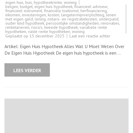
eigen huis
,
huis
,
hypotheekrente
,
woning
belgen
,
budget
,
eigen huis hypotheek
,
financieel adviseur
,
financieel instrument
,
financiële toekomst
,
herfinanciering
,
inkomen
,
investeringen
,
kosten
,
langetermijnverplichting
,
lenen
met eigen geld
,
lening
,
notaris- en registratiekosten
,
onderpand
,
ouder kind hypotheek
,
persoonlijke omstandigheden
,
renovaties
,
rentetarieven
,
risico's
,
tweede hypotheek
,
variabele rente
hypotheken
,
vaste rente hypotheken
,
woning
op
Geplaatst op
15 december 2025
Laat een reactie achter
Alles
Over
Artikel: Eigen Huis Hypotheek Alles Wat U Moet Weten Over
De
Eigen
De Eigen Huis Hypotheek De eigen huis hypotheek is een …
Huis
Hypotheek:
Een
Gids
LEES VERDER
Voor
Woningbezit