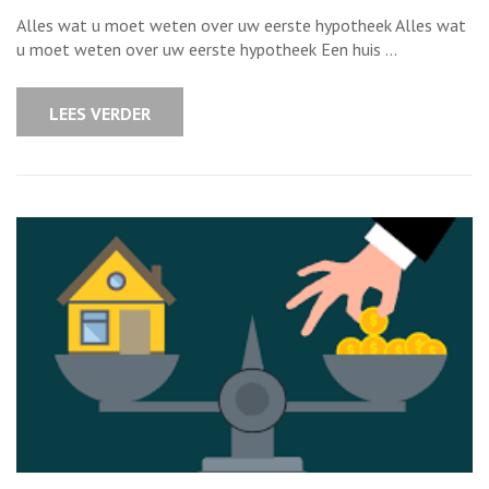
Alles
wat
Alles wat u moet weten over uw eerste hypotheek Alles wat
u
moet
u moet weten over uw eerste hypotheek Een huis …
weten
over
uw
eerste
LEES VERDER
hypotheek:
Een
gids
voor
beginnende
huizenkopers