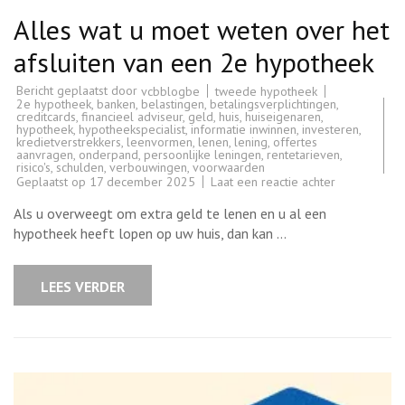
Alles wat u moet weten over het
afsluiten van een 2e hypotheek
Bericht geplaatst door
tweede hypotheek
vcbblogbe
2e hypotheek
,
banken
,
belastingen
,
betalingsverplichtingen
,
creditcards
,
financieel adviseur
,
geld
,
huis
,
huiseigenaren
,
hypotheek
,
hypotheekspecialist
,
informatie inwinnen
,
investeren
,
kredietverstrekkers
,
leenvormen
,
lenen
,
lening
,
offertes
aanvragen
,
onderpand
,
persoonlijke leningen
,
rentetarieven
,
risico's
,
schulden
,
verbouwingen
,
voorwaarden
op
Geplaatst op
17 december 2025
Laat een reactie achter
Alles
wat
Als u overweegt om extra geld te lenen en u al een
u
moet
hypotheek heeft lopen op uw huis, dan kan …
weten
over
het
afsluiten
LEES VERDER
van
een
2e
hypotheek