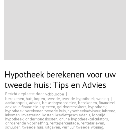
Hypotheek berekenen voor uw
tweede huis: Tips en Advies
Bericht geplaatst door
vcbblogbe
berekenen
,
huis
,
kopen
,
tweede
,
tweede hypotheek
,
woning
aankoopprijs
,
advies
,
belastingvoordelen
,
berekenen
,
financieel
adviseur
,
financiële aspecten
,
geldverstrekkers
,
hypotheek
,
hypotheek berekenen tweede huis
,
hypotheekadviseur
,
inbreng
,
inkomen
,
investering
,
kosten
,
kredietgeschiedenis
,
looptijd
hypotheek
,
onderhoudskosten
,
online hypotheekcalculators
,
onroerende voorheffing
,
rentepercentage
,
rentetarieven
,
schulden
,
tweede huis
,
uitgaven
,
verhuur tweede woning
,