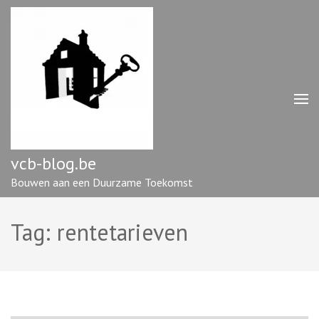
Ga
naar
inhoud
(druk
op
enter)
vcb-blog.be
Bouwen aan een Duurzame Toekomst
Tag:
rentetarieven