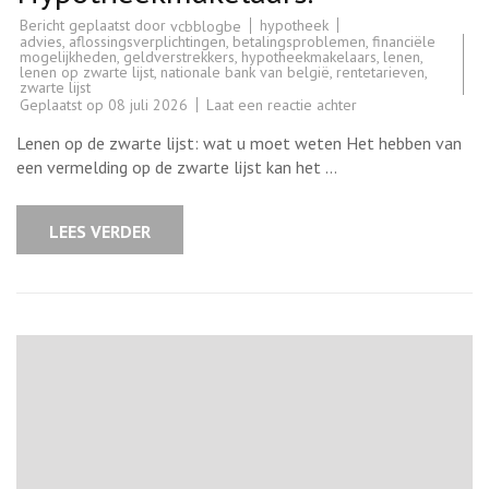
Bericht geplaatst door
hypotheek
vcbblogbe
advies
,
aflossingsverplichtingen
,
betalingsproblemen
,
financiële
mogelijkheden
,
geldverstrekkers
,
hypotheekmakelaars
,
lenen
,
lenen op zwarte lijst
,
nationale bank van belgië
,
rentetarieven
,
zwarte lijst
op
Geplaatst op
08 juli 2026
Laat een reactie achter
Financiële
oplossingen
Lenen op de zwarte lijst: wat u moet weten Het hebben van
voor
lenen
een vermelding op de zwarte lijst kan het …
op
de
zwarte
lijst
LEES VERDER
bij
Hypotheekmakelaar