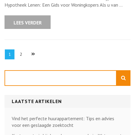
moet
Hypotheek Lenen: Een Gids voor Woningkopers Als u van …
weten
over
het
lenen
LEES VERDER
van
een
hypotheek
Berichten
Pagina
Pagina
1
2
paginering
Zoeken
LAATSTE ARTIKELEN
Vind het perfecte huurappartement: Tips en advies
voor een geslaagde zoektocht