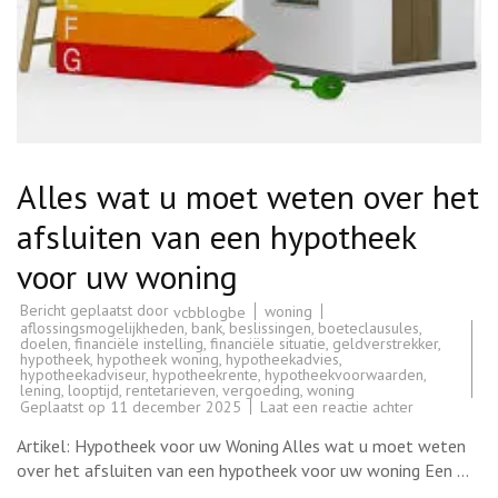
Alles wat u moet weten over het
afsluiten van een hypotheek
voor uw woning
Bericht geplaatst door
woning
vcbblogbe
aflossingsmogelijkheden
,
bank
,
beslissingen
,
boeteclausules
,
doelen
,
financiële instelling
,
financiële situatie
,
geldverstrekker
,
hypotheek
,
hypotheek woning
,
hypotheekadvies
,
hypotheekadviseur
,
hypotheekrente
,
hypotheekvoorwaarden
,
lening
,
looptijd
,
rentetarieven
,
vergoeding
,
woning
op
Geplaatst op
11 december 2025
Laat een reactie achter
Alles
wat
Artikel: Hypotheek voor uw Woning Alles wat u moet weten
u
moet
over het afsluiten van een hypotheek voor uw woning Een …
weten