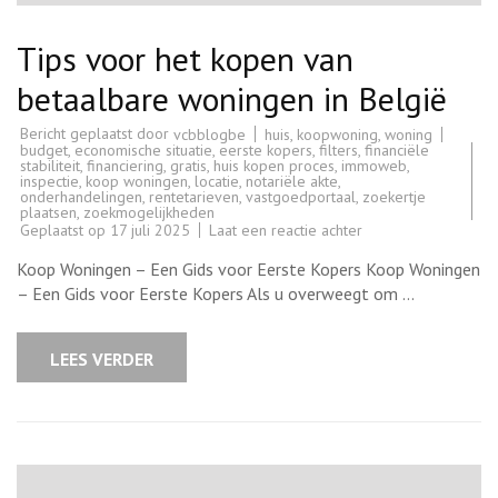
Tips voor het kopen van
betaalbare woningen in België
Bericht geplaatst door
huis
,
koopwoning
,
woning
vcbblogbe
budget
,
economische situatie
,
eerste kopers
,
filters
,
financiële
stabiliteit
,
financiering
,
gratis
,
huis kopen proces
,
immoweb
,
inspectie
,
koop woningen
,
locatie
,
notariële akte
,
onderhandelingen
,
rentetarieven
,
vastgoedportaal
,
zoekertje
plaatsen
,
zoekmogelijkheden
op
Geplaatst op
17 juli 2025
Laat een reactie achter
Tips
voor
Koop Woningen – Een Gids voor Eerste Kopers Koop Woningen
het
kopen
– Een Gids voor Eerste Kopers Als u overweegt om …
van
betaalbare
woningen
in
LEES VERDER
België