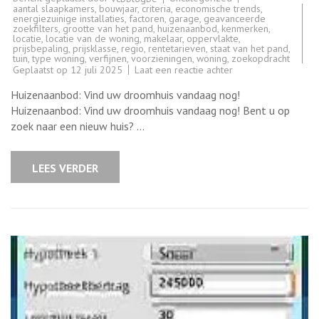
aantal slaapkamers
,
bouwjaar
,
criteria
,
economische trends
,
energiezuinige installaties
,
factoren
,
garage
,
geavanceerde
zoekfilters
,
grootte van het pand
,
huizenaanbod
,
kenmerken
,
locatie
,
locatie van de woning
,
makelaar
,
oppervlakte
,
prijsbepaling
,
prijsklasse
,
regio
,
rentetarieven
,
staat van het pand
,
tuin
,
type woning
,
verfijnen
,
voorzieningen
,
woning
,
zoekopdracht
op
Geplaatst op
12 juli 2025
Laat een reactie achter
Ontdek
het
Huizenaanbod: Vind uw droomhuis vandaag nog!
Diverse
Huizenaanbod
Huizenaanbod: Vind uw droomhuis vandaag nog! Bent u op
in
zoek naar een nieuw huis? …
België
vandaag
nog!
LEES VERDER